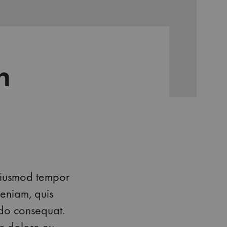
n
 eiusmod tempor
veniam, quis
do consequat.
um dolore eu