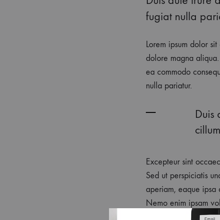
fugiat nulla pari
Lorem ipsum dolor sit 
dolore magna aliqua. 
ea commodo consequat.
nulla pariatur.
Duis 
cillu
Excepteur sint occaeca
Sed ut perspiciatis u
aperiam, eaque ipsa qu
Nemo enim ipsam volup
dolores eos qui ratio