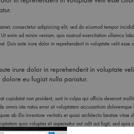
atur.
amet, consectetur adipisicing elit, sed do eiusmod tempor incidid
Ut enim ad minim veniam, quis nostrud exercitation ullamco labori
 Duis aute irure dolor in reprehenderit in voluptate velit esse c
aute irure dolor in reprehenderit in voluptate veli
m dolore eu fugiat nulla pariatur.
t cupidatat non proident, sunt in culpa qui officia deserunt molli
nde omnis iste natus error sit voluptatem accusantium doloremque
ae ab illo inventore veritatis et quasi architecto beatae vitae d
tatem quia voluptas sit aspernatur aut odit aut fugit, sed quia
ne voluptatem sequi nesciunt. Neque porro quisquam est, qui dol