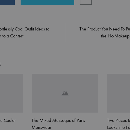
ortlessly Cool Outfit Ideas to
The Product You Need To Pul
on
 to a Contert
the No-Makeup
E
re Cooler
The Mixed Messages of Paris
Two Pieces to
Menswear
Looks into Fa