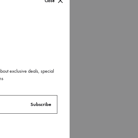
Close
 ut labore et dolore
unt ut labore et
s nisi ut aliquip ex
illum dolore eu fugiat
about exclusive deals, special
lla pariatur excepteur
ns
st laborum.
 laudantium, totam rem
icta sunt explicabo.
 consequuntur magni
orem ipsum quia dolor
 ut labore et dolore