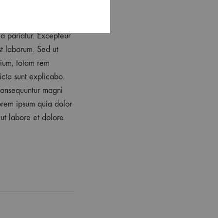
la pariatur. Excepteur
st laborum. Sed ut
tium, totam rem
icta sunt explicabo.
 consequuntur magni
orem ipsum quia dolor
 ut labore et dolore