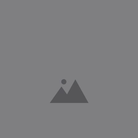
Roll
Disp
Bann