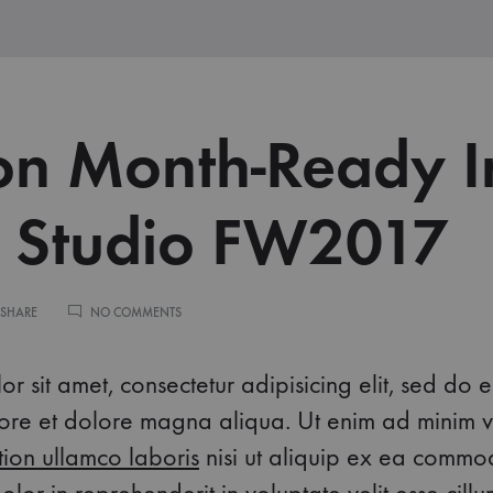
on Month-Ready I
 Studio FW2017
ON
 SHARE
NO COMMENTS
FASHION
MONTH-
READY
r sit amet, consectetur adipisicing elit, sed do
IN
KONTE
abore et dolore magna aliqua. Ut enim ad minim 
STUDIO
tion ullamco laboris
nisi ut aliquip ex ea commo
FW2017
dolor in reprehenderit in voluptate velit esse cill