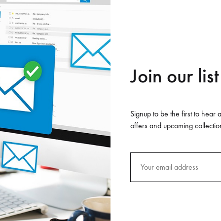
, adipisci velit, sed quia non numquam eius modi tempora incidunt
rat voluptatem.
amet, consectetur adipisicing elit, sed do eiusmod tempor incidid
Ut enim ad minim veniam, quis nostrud exercitation ullamco labori
Join our list
 Duis aute irure dolor in reprehenderit in voluptate velit esse c
Signup to be the first to hear 
in reprehenderit in voluptate velit esse cillum dolore eu fugiat nu
offers and upcoming collectio
t non proident, sunt in culpa qui officia deserunt mollit anim id e
nde omnis iste natus error sit voluptatem accusantium doloremque
ae ab illo inventore veritatis et quasi architecto beatae vitae d
tatem quia voluptas sit aspernatur aut odit aut fugit, sed quia
ne voluptatem sequi nesciunt. Neque porro quisquam est, qui dol
, adipisci velit, sed quia non numquam eius modi tempora incidunt