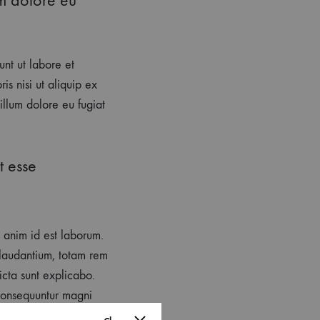
unt ut labore et
s nisi ut aliquip ex
illum dolore eu fugiat
t esse
t anim id est laborum.
 laudantium, totam rem
icta sunt explicabo.
 consequuntur magni
orem ipsum quia dolor