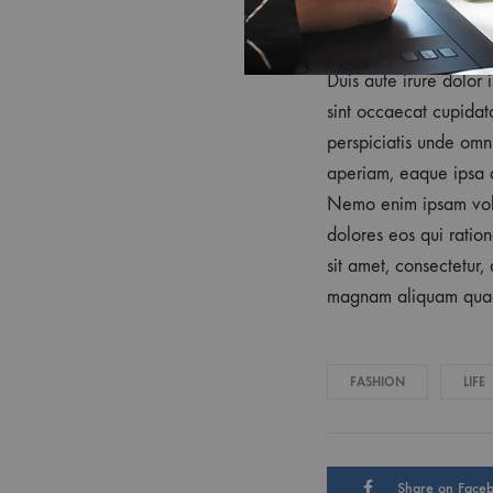
magnam aliquam quae
Duis aute irure dolor 
sint occaecat cupidata
perspiciatis unde omn
aperiam, eaque ipsa qu
Nemo enim ipsam volup
dolores eos qui ratio
sit amet, consectetur
magnam aliquam quae
FASHION
LIFE
Share on Face