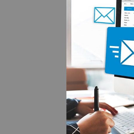
sit amet, consectetur
magnam aliquam quae
Lorem ipsum dolor sit 
dolore magna aliqua. 
ea commodo consequat.
nulla pariatur.
Duis aute irure dolor 
sint occaecat cupidata
Sed ut perspiciatis u
aperiam, eaque ipsa qu
Nemo enim ipsam volup
dolores eos qui ratio
sit amet, consectetur