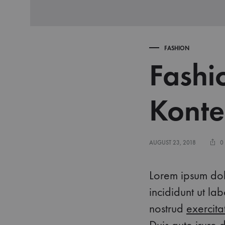
FASHION
Fashi
Konte
AUGUST 23, 2018
0
Lorem ipsum dolo
incididunt ut l
nostrud
exercita
Duis aute irure 