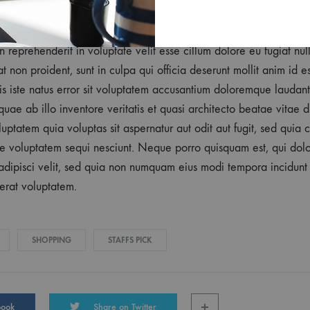
rat voluptatem.
in reprehenderit in voluptate velit esse cillum dolore eu fugiat nul
t non proident, sunt in culpa qui officia deserunt mollit anim id e
is iste natus error sit voluptatem accusantium doloremque laudan
ae ab illo inventore veritatis et quasi architecto beatae vitae d
tatem quia voluptas sit aspernatur aut odit aut fugit, sed quia
ne voluptatem sequi nesciunt. Neque porro quisquam est, qui dol
, adipisci velit, sed quia non numquam eius modi tempora incidunt
rat voluptatem.
SHOPPING
STAFFS PICK
book
Share on Twitter